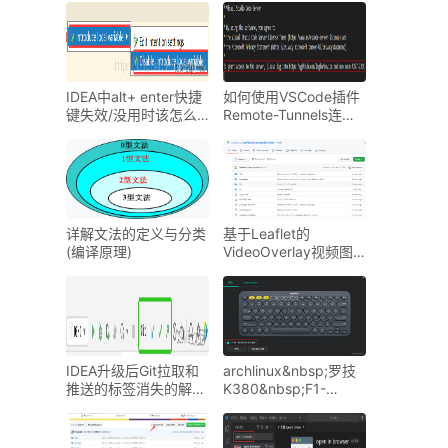
IDEA中alt+ enter快捷
如何使用VSCode插件
键失效/没用时该怎么
Remote-Tunnels连接
办(详细版)
服务器
详解文法的定义与分类
基于Leaflet的
(编译原理)
VideoOverlay视频图
层叠加实战教程
IDEA升级后Git拉取和
archlinux&nbsp;罗技
推送的标签消失的解决
K380&nbsp;F1-
方法
F12&nbsp