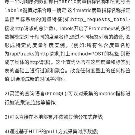
每一个时间序列数据都由
度量指标名称和它的标签
metric
键值对集合唯一确定:这个metric度量指标名称指定
labels
监控目标系统的测量特征(如:
- 
http_requests_total
接收http请求的总计数)。labels开启了Prometheus的多维
数据模型:对于相同的度量名称,通过不同标签列表的结合, 会
形成特定的度量维度实例。(例如:所有包含度量名称
为/api/tracks的http请求,打上method=POST的标签,则形
成了具体的http请求)。这个查询语言在这些度量和标签列
表的基础上进行过滤和聚合。改变任何度量上的任何标签
值,则会形成新的时间序列图。
2)灵活的查询语言(
):可以对采集的metrics指标进
PromQL
行加法,乘法,连接等操作;
3)可以直接在本地部署,不依赖其他分布式存储;
4)通过基于HTTP的
方式采集时序数据;
pull