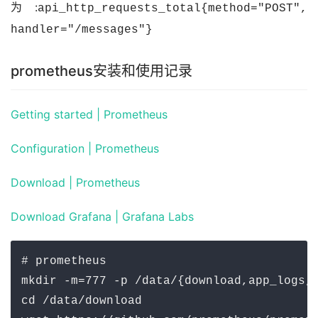
为:
api_http_requests_total{method="POST", 
handler="/messages"}
prometheus安装和使用记录
Getting started | Prometheus
Configuration | Prometheus
Download | Prometheus
Download Grafana | Grafana Labs
# prometheus

mkdir -m=777 -p /data/{download,app_logs,a
cd /data/download
