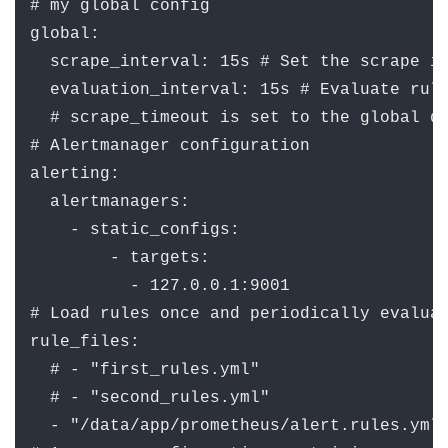
# my global config

global:

  scrape_interval: 15s # Set the scrape in
  evaluation_interval: 15s # Evaluate rule
  # scrape_timeout is set to the global de
# Alertmanager configuration

alerting:

  alertmanagers:

    - static_configs:

        - targets:

          - 127.0.0.1:9001

# Load rules once and periodically evaluat
rule_files:

  # - "first_rules.yml"

  # - "second_rules.yml"

  - "/data/app/prometheus/alert.rules.yml"