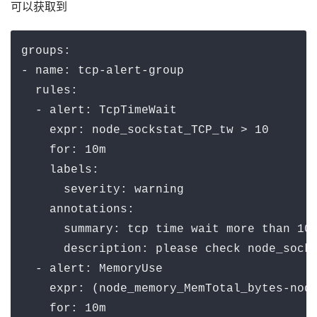
可以获取到
groups:

- name: tcp-alert-group

  rules:

  - alert: TcpTimeWait

    expr: node_sockstat_TCP_tw > 10

    for: 10m

    labels:

      severity: warning

    annotations:

      summary: tcp time wait more than 10

      description: please check node_socks
  - alert: MemoryUse

    expr: (node_memory_MemTotal_bytes-node
    for: 10m
