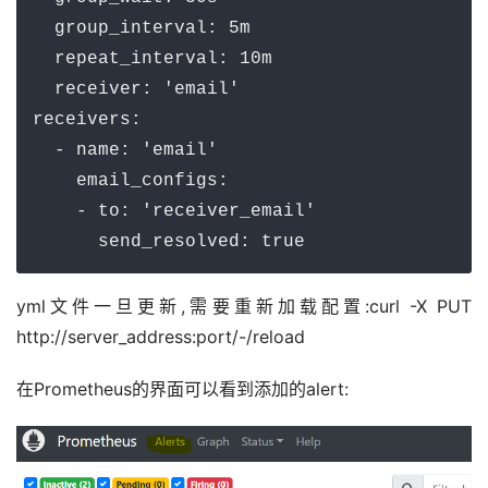
  group_interval: 5m

  repeat_interval: 10m

  receiver: 'email'

receivers:

  - name: 'email'

    email_configs:

    - to: 'receiver_email'

      send_resolved: true
yml文件一旦更新,需要重新加载配置:curl -X PUT 
http://server_address:port/-/reload
在Prometheus的界面可以看到添加的alert: