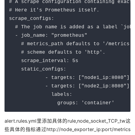
# A scrape configuration containing exactl
# Here it's Prometheus itself.

scrape_configs:

  # The job name is added as a label `job=
  - job_name: "prometheus"

    # metrics_path defaults to '/metrics'

    # scheme defaults to 'http'.

    scrape_interval: 5s

    static_configs:

            - targets: ["node1_ip:8080"]

            - targets: ["node2_ip:8080"]

              labels:

                groups: 'container'
alert.rules.yml里添加具体的rule,node_socket_TCP_tw这
些具体的指标通过http://node_exporter_ip:port/metrics