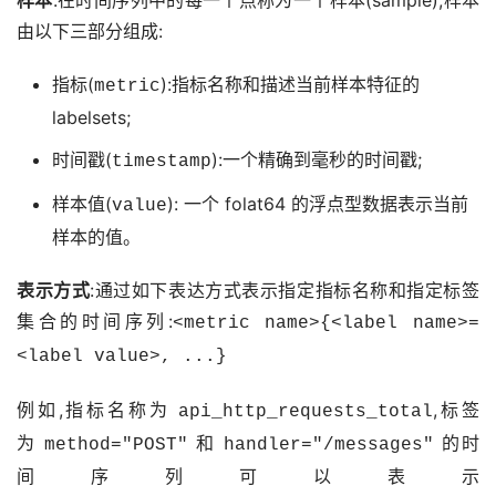
样本
:在时间序列中的每一个点称为一个样本(sample),样本
由以下三部分组成:
指标(
):指标名称和描述当前样本特征的
metric
labelsets;
时间戳(
):一个精确到毫秒的时间戳;
timestamp
样本值(
): 一个 folat64 的浮点型数据表示当前
value
样本的值。
表示方式
:通过如下表达方式表示指定指标名称和指定标签
集合的时间序列:
<metric name>{<label name>=
<label value>, ...}
例如,指标名称为 
,标签
api_http_requests_total
为 
 和 
 的时
method="POST"
handler="/messages"
间序列可以表示