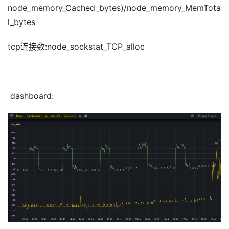
node_memory_Cached_bytes)/node_memory_MemTota
l_bytes
tcp连接数:node_sockstat_TCP_alloc
 dashboard: