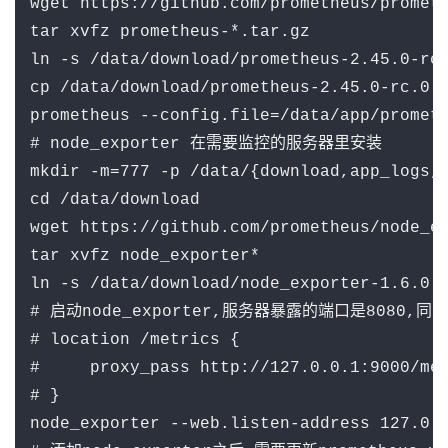
wget https://github.com/prometheus/prometh
tar xvfz prometheus-*.tar.gz

ln -s /data/download/prometheus-2.45.0-rc.
cp /data/download/prometheus-2.45.0-rc.0.l
prometheus --config.file=/data/app/prometh
# node_exporter 在需要监控的服务器里安装

mkdir -m=777 -p /data/{download,app_logs,a
cd /data/download

wget https://github.com/prometheus/node_ex
tar xvfz node_exporter*

ln -s /data/download/node_exporter-1.6.0.l
# 启动node_exporter,服务器暴露的端口是8080,同
# location /metrics {

#     proxy_pass http://127.0.0.1:9000/met
# }

node_exporter --web.listen-address 127.0.0