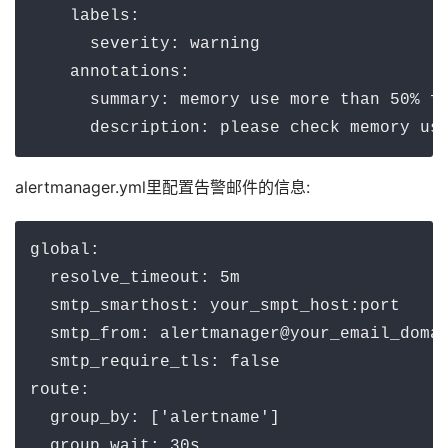
    labels:

      severity: warning

    annotations:

      summary: memory use more than 50% fo
      description: please check memory us
alertmanager.yml里配置告警邮件的信息:
global:

  resolve_timeout: 5m

  smtp_smarthost: your_smpt_host:port

  smtp_from: alertmanager@your_email_domai
  smtp_require_tls: false

route:

  group_by: ['alertname']

  group_wait: 30s
