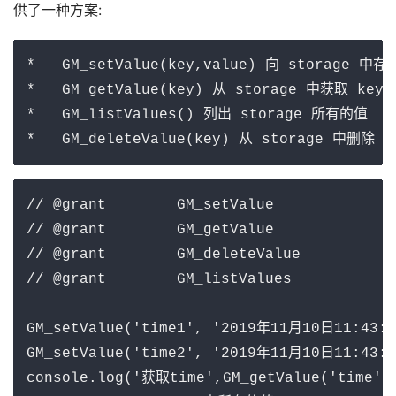
供了一种方案:
*   GM_setValue(key,value) 向 storage 
*   GM_getValue(key) 从 storage 中获取 key 
*   GM_listValues() 列出 storage 所有的值

*   GM_deleteValue(key) 从 storage 中删除 
// @grant        GM_setValue

// @grant        GM_getValue

// @grant        GM_deleteValue

// @grant        GM_listValues

GM_setValue('time1', '2019年11月10日11:43:28
GM_setValue('time2', '2019年11月10日11:43:41
console.log('获取time',GM_getValue('time')
