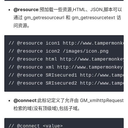
@resource
:预加载一些资源,HTML、JSON,脚本可以
通过 gm_getresourceurl 和 gm_getresourcetext 访
问资源。
// @resource icon1 http://www.tampermonkey
// @resource icon2 /images/icon.png

// @resource html http://www.tampermonkey.
// @resource xml http://www.tampermonkey.n
// @resource SRIsecured1 http://www.tamper
// @resource SRIsecured2 http://www.tampe
@connect
:此标记定义了允许由 GM_xmlhttpRequest
检索的域(没有顶级域),包括子域。
// @connect <value>