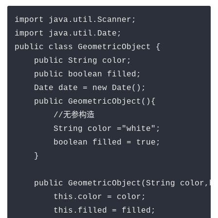
import java.util.Scanner;

import java.util.Date;

public class GeometricObject {

    public String color;

    public boolean filled;

    Date date = new Date();

    public GeometricObject(){

        //无参构造

        String color ="white";

        boolean filled = true;

    }

    public GeometricObject(String color,bo
        this.color = color;

        this.filled = filled;
