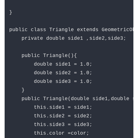
}

public class Triangle extends GeometricObj
    private double side1 ,side2,side3;

    public Triangle(){

        double side1 = 1.0;

        double side2 = 1.0;

        double side3 = 1.0;

    }

    public Triangle(double side1,double si
        this.side1 = side1;

        this.side2 = side2;

        this.side3 = side3;

        this.color =color;
