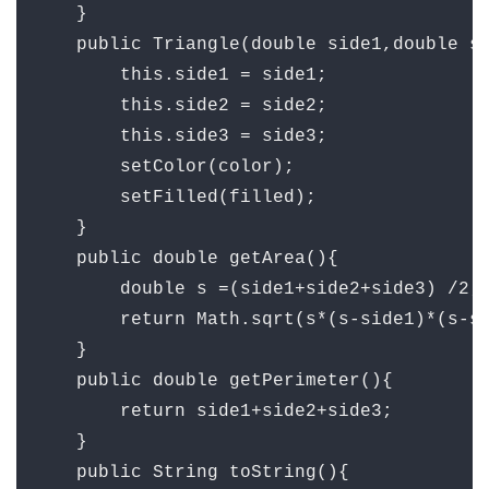
    }

    public Triangle(double side1,double si
        this.side1 = side1;

        this.side2 = side2;

        this.side3 = side3;

        setColor(color);

        setFilled(filled);

    }

    public double getArea(){

        double s =(side1+side2+side3) /2;

        return Math.sqrt(s*(s-side1)*(s-si
    }

    public double getPerimeter(){

        return side1+side2+side3;

    }

    public String toString(){
