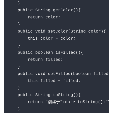
    }

    public String getColor(){

        return color;

    }

    public void setColor(String color){

        this.color = color;

    }

    public boolean isFilled(){

        return filled;

    }

    public void setFilled(boolean filled){
        this.filled = filled;

    }

    public String toString(){

        return "创建于"+date.toString()+"
    }
