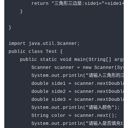
        return "三角形三边是:side1="+side1+"si
    }

}

import java.util.Scanner;

public class Test {

    public static void main(String[] args)
        Scanner scanner = new Scanner(Syst
        System.out.println("请输入三角形的三
        double side1 = scanner.nextDouble(
        double side2 = scanner.nextDouble(
        double side3 = scanner.nextDouble(
        System.out.println("请输入颜色");

        String color = scanner.next();

        System.out.println("请输入是否填充true